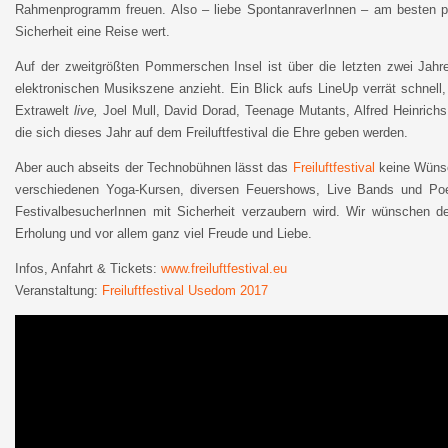
Rahmenprogramm freuen. Also – liebe SpontanraverInnen – am besten pa
Sicherheit eine Reise wert.
Auf der zweitgrößten Pommerschen Insel ist über die letzten zwei Jahr
elektronischen Musikszene anzieht. Ein Blick aufs LineUp verrät schnell,
Extrawelt
live,
Joel Mull, David Dorad, Teenage Mutants, Alfred Heinrich
die sich dieses Jahr auf dem Freiluftfestival die Ehre geben werden.
Aber auch abseits der Technobühnen lässt das
Freiluftfestival
keine Wünsch
verschiedenen Yoga-Kursen, diversen Feuershows, Live Bands und Poet
FestivalbesucherInnen mit Sicherheit verzaubern wird. Wir wünschen de
Erholung und vor allem ganz viel Freude und Liebe.
Infos, Anfahrt & Tickets:
www.freiluftfestival.eu
Veranstaltung:
Freiluftfestival Usedom 2017