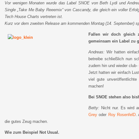
Vor wenigen Monaten wurde das Label SNOE von Beth Lydi und Andreas 
Single „Take Me Baby Reeemix“ von Cascandy, die gleich ein voller Erfolg
Tech House Charts vertreten ist.
Kurz vor dem zweiten Release am kommenden Montag (14. September) sprac
Fallen wir doch gleich 
gemeinsam ein Label zu 
Andreas:
Wir hatten einfac
betreibe schließlich nun s
zudem hin und wieder club- 
Jetzt hatten wir einfach Lu
viel gute unveröffentlic
machen!
Bei SNOE stehen also bi
Betty:
Nicht nur. Es wird 
Grey
oder
Roy RosenfelD
.
die gutes Zeug machen.
Wie zum Beispiel Not Usual.