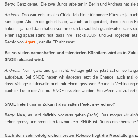
Betty:
Ganz genau! Die zwei Jungs arbeiten in Berlin und Andreas hat sie z
Andreas:
Das war echt totales Glück. Ich biete für andere Künstler ja au
rumfliegen. Als ich die gehört habe, war ich so begeistert, dass ich den
haben. Tja, und dann haben sie mir doch tatsächlich geantwortet, dass sie 
einen Tag später stand fest, dass ihre Tracks „Gupi“ und „All Together“ a
Remix von
Agent!
, der die EP abrundet.
Bei so vielen namenhaften und talentierten Künstlern wird es in Zuku
SNOE released wird.
Andreas:
Nein, ganz und gar nicht. Voltage gibt es jetzt schon so lange 
aufgebaut. Bei SNOE haben wir dagegen jetzt die Chance, auch mal 
dass Voltage mittlerweile auch mit einem gewissen Sound in Verbindung 
euch im Laufe der Zeit auf SNOE erwarten werden. Sie wären viel zu hart u
SNOE liefert uns in Zukunft also satten Peaktime-Techno?
Betty:
Naja, es wird definitiv vorwärts gehen
(lacht)
. Das mögen wir einfa
schon groovy und ordentlich tanzbar sein. SNOE ist für uns eine herrliche
Nach dem sehr erfolgreichen ersten Release liegt die Messlatte ga