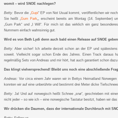
womit – wird SNOE nachlegen?
Betty:
Bevor die „
Gupi
“ EP von Not Usual kommt, veröffentlichen wir noc
Sie heißt „
Gum Park
„, erscheint bereits am Montag (14. September) u
„Gum Park“ und „I Will“. Für mich ist das wirklich ein ganz besondere
Nummern einfach wahnsinnig gut.
Wird es von Beth Lydi denn auch bald einen Release auf SNOE gebe
Betty:
Aber sicher! Ich arbeite derzeit schon an der EP und spätestens 
soweit. Vielleicht sogar schon Ende des Jahres. Einen Track daraus h
regelmäßig Sets von Andreas und mir hört, hat auch garantiert schon dazu
Das klingt vielversprechend!
Bleibt uns noch eine abschließende Fra
Andreas:
Vor circa einem Jahr waren wir in Bettys Heimatland Norwegen 
konnten wir auf eine unberührte und bestimmt drei Meter dicke Tiefschne
Betty:
Ja! Und auf norwegisch heißt Schnee „snø“, geschrieben mit eine
nicht jeder – so wie ich – eine norwegische Tastatur besitzt, haben wir das
Wir drücken die Daumen, dass der internationale Durchbruch mit SNOE 
Betty:
Follow us…