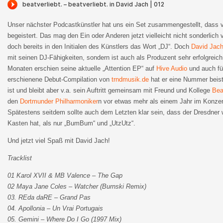
Unser nächster Podcastkünstler hat uns ein Set zusammengestellt, dass 
begeistert. Das mag den Ein oder Anderen jetzt vielleicht nicht sonderlich
doch bereits in den Initialen des Künstlers das Wort „DJ“. Doch
David Jac
mit seinen DJ-Fähigkeiten, sondern ist auch als Produzent sehr erfolgreich
Monaten erschien seine aktuelle „Attention EP“ auf
Hive Audio
und auch für
erschienene Debut-Compilation von
trndmusik.de
hat er eine Nummer beis
ist und bleibt aber v.a. sein Auftritt gemeinsam mit Freund und Kollege
Bea
den
Dortmunder Philharmoniker
n vor etwas mehr als einem Jahr im Konze
Spätestens seitdem sollte auch dem Letzten klar sein, dass der Dresdner
Kasten hat, als nur „BumBum“ und „UtzUtz“.
Und jetzt viel Spaß mit David Jach!
Tracklist
01 Karol XVII & MB Valence – The Gap
02 Maya Jane Coles – Watcher (Burnski Remix)
03. REda daRE – Grand Pas
04. Apollonia – Un Vrai Portugais
05. Gemini – Where Do I Go (1997 Mix)