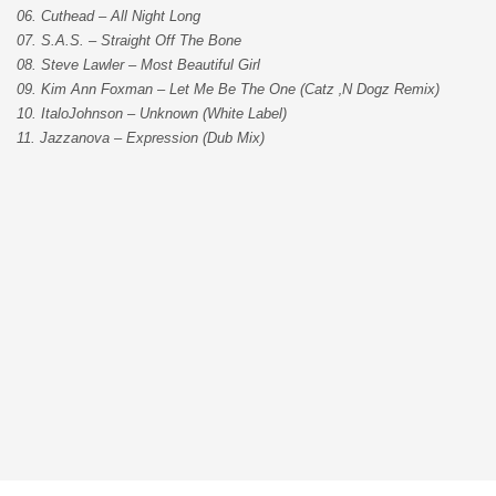
06. Cuthead – All Night Long
07. S.A.S. – Straight Off The Bone
08. Steve Lawler – Most Beautiful Girl
09. Kim Ann Foxman – Let Me Be The One (Catz ‚N Dogz Remix)
10. ItaloJohnson – Unknown (White Label)
11. Jazzanova – Expression (Dub Mix)
Zum Ändern Ihrer Datenschutzeinstellung, z.B. Erteilung oder Widerruf von Ein